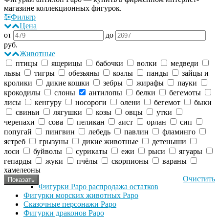
магазине коллекционных фигурок.
Фильтр
Цена
от
до
руб.
Животные
птицы
ящерицы
бабочки
волки
медведи
львы
тигры
обезьяны
коалы
панды
зайцы и
кролики
дикие кошки
зебры
жирафы
пауки
крокодилы
слоны
антилопы
белки
бегемоты
лисы
кенгуру
носороги
олени
бегемот
быки
свиньи
лягушки
козы
овцы
утки
черепахи
сова
пеликан
аист
орлан
сип
попугай
пингвин
лебедь
павлин
фламинго
ястреб
грызуны
дикие животные
детеныши
лоси
буйволы
сурикаты
ежи
рыси
ягуары
гепарды
жуки
пчёлы
скорпионы
вараны
хамелеоны
Очистить
Фигурки Papo распродажа остатков
Фигурки морских животных Papo
Сказочные персонажи Papo
Фигурки драконов Papo