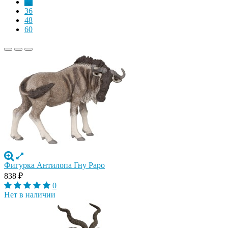
24
36
48
60
Фигурка Антилопа Гну Papo
838
₽
0
Нет в наличии