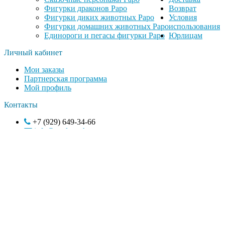
Фигурки драконов Papo
Возврат
Фигурки диких животных Papo
Условия
Фигурки домашних животных Papo
использования
Единороги и пегасы фигурки Papo
Юрлицам
Личный кабинет
Мои заказы
Партнерская программа
Мой профиль
Контакты
+7 (929) 649-34-66
info@totalwatch.ru
© 2026 Центр управления
Избранное
0
Сравнение
0
Просмотренные
0
Корзина
0
0
₽