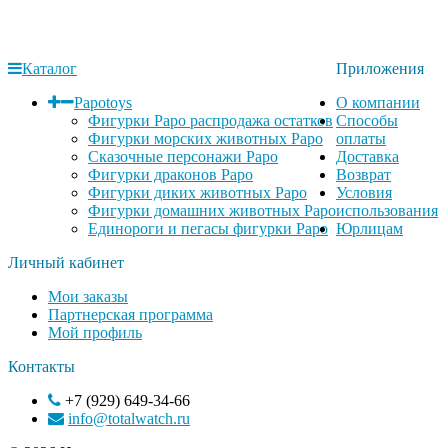
Каталог
Приложения
Papotoys
О компании
Фигурки Papo распродажа остатков
Способы
Фигурки морских животных Papo
оплаты
Сказочные персонажи Papo
Доставка
Фигурки драконов Papo
Возврат
Фигурки диких животных Papo
Условия
Фигурки домашних животных Papo
использования
Единороги и пегасы фигурки Papo
Юрлицам
Личный кабинет
Мои заказы
Партнерская программа
Мой профиль
Контакты
+7 (929) 649-34-66
info@totalwatch.ru