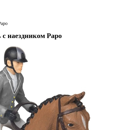
Papo
 с наездником Papo