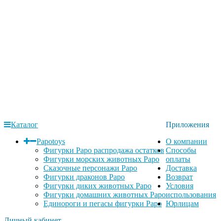
Каталог
Приложения
Papotoys
О компании
Фигурки Papo распродажа остатков
Способы
Фигурки морских животных Papo
оплаты
Сказочные персонажи Papo
Доставка
Фигурки драконов Papo
Возврат
Фигурки диких животных Papo
Условия
Фигурки домашних животных Papo
использования
Единороги и пегасы фигурки Papo
Юрлицам
Личный кабинет