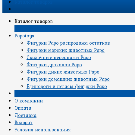
Каталог товаров
Каталог товаров
×
Papotoys
Фигурки Papo распродажа остатков
Фигурки морских животных Papo
Сказочные персонажи Papo
Фигурки драконов Papo
Фигурки диких животных Papo
Фигурки домашних животных Papo
Единороги и пегасы фигурки Papo
Страницы
О компании
Оплата
Доставка
Возврат
Условия использования