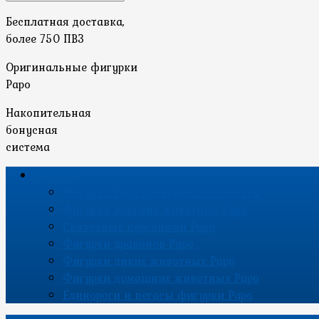
Бесплатная доставка,
более 750 ПВЗ
Оригинальные фигурки
Papo
Накопительная
бонусная
система
Papotoys
Фигурки Papo распродажа остатков
Фигурки морских животных Papo
Сказочные персонажи Papo
Фигурки драконов Papo
Фигурки диких животных Papo
Фигурки домашних животных Papo
Единороги и пегасы фигурки Papo