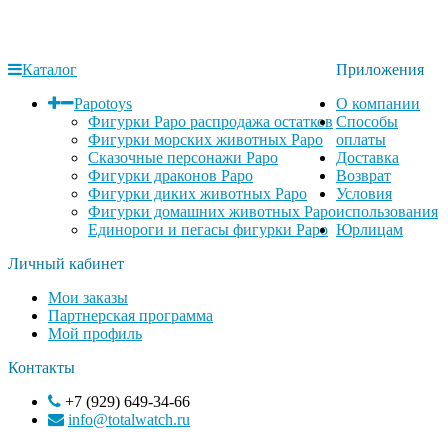
Каталог
Приложения
Papotoys
О компании
Фигурки Papo распродажа остатков
Способы
Фигурки морских животных Papo
оплаты
Сказочные персонажи Papo
Доставка
Фигурки драконов Papo
Возврат
Фигурки диких животных Papo
Условия
Фигурки домашних животных Papo
использования
Единороги и пегасы фигурки Papo
Юрлицам
Личный кабинет
Мои заказы
Партнерская программа
Мой профиль
Контакты
+7 (929) 649-34-66
info@totalwatch.ru