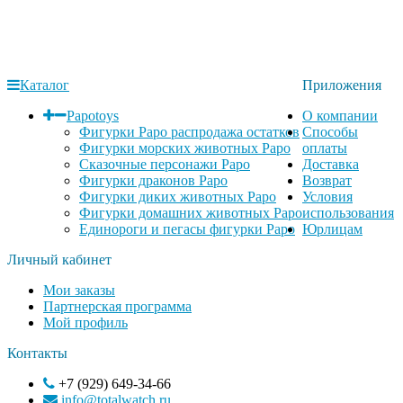
Каталог
Приложения
Papotoys
О компании
Фигурки Papo распродажа остатков
Способы
Фигурки морских животных Papo
оплаты
Сказочные персонажи Papo
Доставка
Фигурки драконов Papo
Возврат
Фигурки диких животных Papo
Условия
Фигурки домашних животных Papo
использования
Единороги и пегасы фигурки Papo
Юрлицам
Личный кабинет
Мои заказы
Партнерская программа
Мой профиль
Контакты
+7 (929) 649-34-66
info@totalwatch.ru