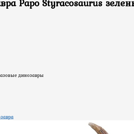
вра Papo Styracosaurus зеле
тазовые динозавры
озавра