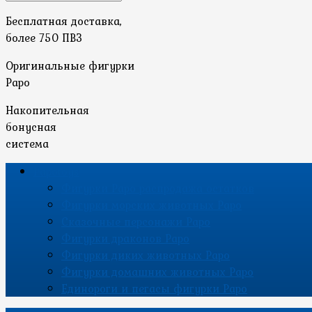
Бесплатная доставка,
более 750 ПВЗ
Оригинальные фигурки
Papo
Накопительная
бонусная
система
Papotoys
Фигурки Papo распродажа остатков
Фигурки морских животных Papo
Сказочные персонажи Papo
Фигурки драконов Papo
Фигурки диких животных Papo
Фигурки домашних животных Papo
Единороги и пегасы фигурки Papo