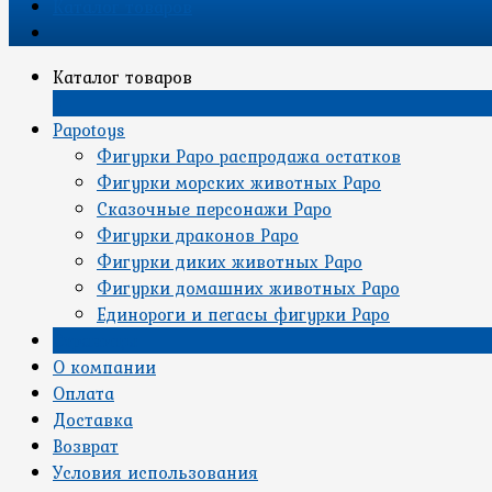
Каталог товаров
Каталог товаров
×
Papotoys
Фигурки Papo распродажа остатков
Фигурки морских животных Papo
Сказочные персонажи Papo
Фигурки драконов Papo
Фигурки диких животных Papo
Фигурки домашних животных Papo
Единороги и пегасы фигурки Papo
Страницы
О компании
Оплата
Доставка
Возврат
Условия использования