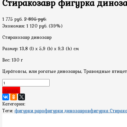
Стиракозавр фигурка диноза
1 775 руб.
2 895 руб.
Экономия:
1 120 руб.
(
39%
)
Стиракозавр динозавр
Размер: 13,8 (l) х 5,9 (b) х 9,3 (h) см
Вес: 130 г
Цера́топсы, или рогатые динозавры, Травоядные птице
Купить
Категория:
Теги:
фигурки papo
фигурки динозавров
фигурка Стирак