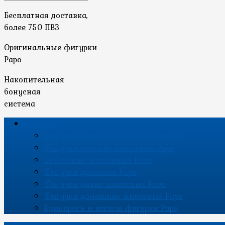
Бесплатная доставка,
более 750 ПВЗ
Оригинальные фигурки
Papo
Накопительная
бонусная
система
Papotoys
Фигурки Papo распродажа остатков
Фигурки морских животных Papo
Сказочные персонажи Papo
Фигурки драконов Papo
Фигурки диких животных Papo
Фигурки домашних животных Papo
Единороги и пегасы фигурки Papo