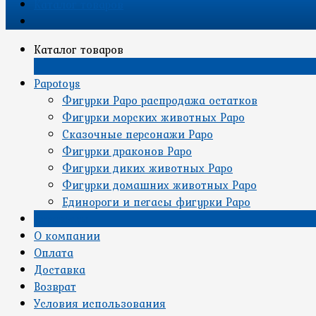
Каталог товаров
Каталог товаров
×
Papotoys
Фигурки Papo распродажа остатков
Фигурки морских животных Papo
Сказочные персонажи Papo
Фигурки драконов Papo
Фигурки диких животных Papo
Фигурки домашних животных Papo
Единороги и пегасы фигурки Papo
Страницы
О компании
Оплата
Доставка
Возврат
Условия использования